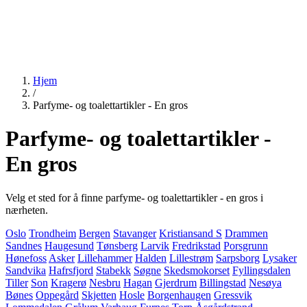
Hjem
/
Parfyme- og toalettartikler - En gros
Parfyme- og toalettartikler -
En gros
Velg et sted for å finne parfyme- og toalettartikler - en gros i
nærheten.
Oslo
Trondheim
Bergen
Stavanger
Kristiansand S
Drammen
Sandnes
Haugesund
Tønsberg
Larvik
Fredrikstad
Porsgrunn
Hønefoss
Asker
Lillehammer
Halden
Lillestrøm
Sarpsborg
Lysaker
Sandvika
Hafrsfjord
Stabekk
Søgne
Skedsmokorset
Fyllingsdalen
Tiller
Son
Kragerø
Nesbru
Hagan
Gjerdrum
Billingstad
Nesøya
Bønes
Oppegård
Skjetten
Hosle
Borgenhaugen
Gressvik