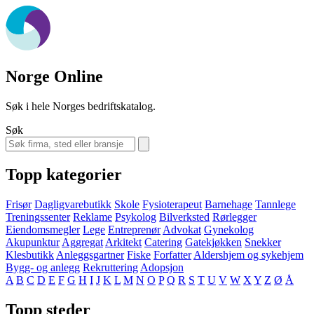
Norge Online
Søk i hele Norges bedriftskatalog.
Søk
Topp kategorier
Frisør
Dagligvarebutikk
Skole
Fysioterapeut
Barnehage
Tannlege
Treningssenter
Reklame
Psykolog
Bilverksted
Rørlegger
Eiendomsmegler
Lege
Entreprenør
Advokat
Gynekolog
Akupunktur
Aggregat
Arkitekt
Catering
Gatekjøkken
Snekker
Klesbutikk
Anleggsgartner
Fiske
Forfatter
Aldershjem og sykehjem
Bygg- og anlegg
Rekruttering
Adopsjon
A
B
C
D
E
F
G
H
I
J
K
L
M
N
O
P
Q
R
S
T
U
V
W
X
Y
Z
Ø
Å
Topp steder