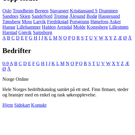
Oslo
Trondheim
Bergen
Stavanger
Kristiansand S
Drammen
Sandnes
Skien
Sandefjord
Tromsø
Ålesund
Bodø
Haugesund
Tønsberg
Moss
Larvik
Fredrikstad
Porsgrunn
Hønefoss
Asker
Hamar
Lillehammer
Halden
Arendal
Molde
Kongsberg
Lillestrøm
Harstad
Gjøvik
Sarpsborg
A
B
C
D
E
F
G
H
I
J
K
L
M
N
O
P
Q
R
S
T
U
V
W
X
Y
Z
Æ
Ø
Å
Bedrifter
0-9
A
B
C
D
E
F
G
H
I
J
K
L
M
N
O
P
Q
R
S
T
U
V
W
X
Y
Z
Æ
Ø
Å
Norge Online
Hele Norges bedriftskatalog samlet på ett sted. Finn firmaer, steder
og bransjer med en enkel og rask søkeopplevelse.
Hjem
Sidekart
Kontakt