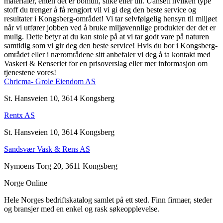
materialer, enten det er bomull, silke eller ull. Uansett hvilken type
stoff du trenger å få rengjort vil vi gi deg den beste service og
resultater i Kongsberg-området! Vi tar selvfølgelig hensyn til miljøet
når vi utfører jobben ved å bruke miljøvennlige produkter der det er
mulig. Dette betyr at du kan stole på at vi tar godt vare på naturen
samtidig som vi gir deg den beste service! Hvis du bor i Kongsberg-
området eller i nærområdene sitt anbefaler vi deg å ta kontakt med
Vaskeri & Renseriet for en prisoverslag eller mer informasjon om
tjenestene vores!
Chricma- Grole Eiendom AS
St. Hansveien 10, 3614 Kongsberg
Rentx AS
St. Hansveien 10, 3614 Kongsberg
Sandsvær Vask & Rens AS
Nymoens Torg 20, 3611 Kongsberg
Norge Online
Hele Norges bedriftskatalog samlet på ett sted. Finn firmaer, steder
og bransjer med en enkel og rask søkeopplevelse.