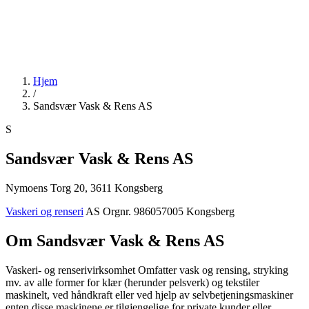
Hjem
/
Sandsvær Vask & Rens AS
S
Sandsvær Vask & Rens AS
Nymoens Torg 20, 3611 Kongsberg
Vaskeri og renseri
AS
Orgnr. 986057005
Kongsberg
Om Sandsvær Vask & Rens AS
Vaskeri- og renserivirksomhet Omfatter vask og rensing, stryking
mv. av alle former for klær (herunder pelsverk) og tekstiler
maskinelt, ved håndkraft eller ved hjelp av selvbetjeningsmaskiner
enten disse maskinene er tilgjengelige for private kunder eller