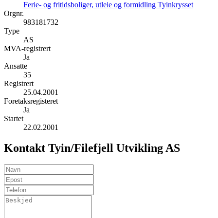
Ferie- og fritidsboliger, utleie og formidling Tyinkrysset
Orgnr.
983181732
Type
AS
MVA-registrert
Ja
Ansatte
35
Registrert
25.04.2001
Foretaksregisteret
Ja
Startet
22.02.2001
Kontakt Tyin/Filefjell Utvikling AS