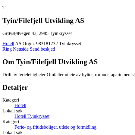
T
Tyin/Filefjell Utvikling AS
Grøvstølvegen 43, 2985 Tyinkrysset
Hotell
AS
Orgnr. 983181732
Tyinkrysset
Ring
Nettside
Send beskjed
Om Tyin/Filefjell Utvikling AS
Drift av ferieleiligheter Omfatter utleie av hytter, rorbuer, apartement
Detaljer
Kategori
Hotell
Lokalt søk
Hotell Tyinkrysset
Kategori
Ferie- og fritidsboliger, utleie og formidling
Lokalt søk