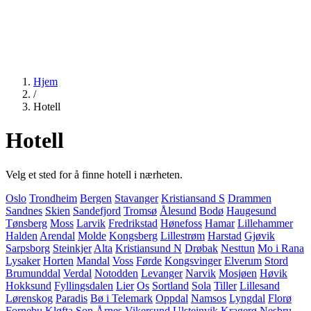
Hjem
/
Hotell
Hotell
Velg et sted for å finne hotell i nærheten.
Oslo
Trondheim
Bergen
Stavanger
Kristiansand S
Drammen
Sandnes
Skien
Sandefjord
Tromsø
Ålesund
Bodø
Haugesund
Tønsberg
Moss
Larvik
Fredrikstad
Hønefoss
Hamar
Lillehammer
Halden
Arendal
Molde
Kongsberg
Lillestrøm
Harstad
Gjøvik
Sarpsborg
Steinkjer
Alta
Kristiansund N
Drøbak
Nesttun
Mo i Rana
Lysaker
Horten
Mandal
Voss
Førde
Kongsvinger
Elverum
Stord
Brumunddal
Verdal
Notodden
Levanger
Narvik
Mosjøen
Høvik
Hokksund
Fyllingsdalen
Lier
Os
Sortland
Sola
Tiller
Lillesand
Lørenskog
Paradis
Bø i Telemark
Oppdal
Namsos
Lyngdal
Florø
Fornebu
Kløfta
Son
Årnes
Vikersund
Ulsteinvik
Kragerø
Nesbru