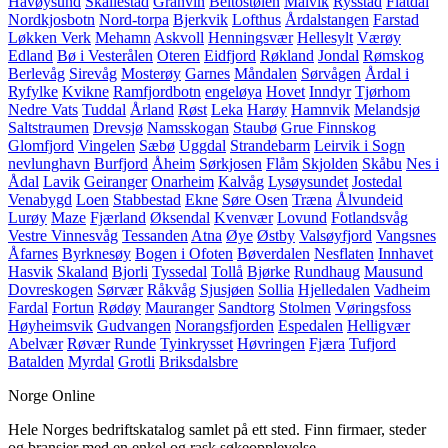
Havøysund
Skallestad
Granvin
Beitostølen
Malvik
Rysstad
Flatdal
Nordkjosbotn
Nord-torpa
Bjerkvik
Lofthus
Årdalstangen
Farstad
Løkken Verk
Mehamn
Askvoll
Henningsvær
Hellesylt
Værøy
Edland
Bø i Vesterålen
Oteren
Eidfjord
Røkland
Jondal
Rømskog
Berlevåg
Sirevåg
Mosterøy
Garnes
Måndalen
Sørvågen
Årdal i
Ryfylke
Kvikne
Ramfjordbotn
engeløya
Hovet
Inndyr
Tjørhom
Nedre Vats
Tuddal
Årland
Røst
Leka
Harøy
Hamnvik
Melandsjø
Saltstraumen
Drevsjø
Namsskogan
Staubø
Grue Finnskog
Glomfjord
Vingelen
Sæbø
Uggdal
Strandebarm
Leirvik i Sogn
nevlunghavn
Burfjord
Åheim
Sørkjosen
Flåm
Skjolden
Skåbu
Nes i
Ådal
Lavik
Geiranger
Onarheim
Kalvåg
Lysøysundet
Jostedal
Venabygd
Loen
Stabbestad
Ekne
Søre Osen
Træna
Ålvundeid
Lurøy
Maze
Fjærland
Øksendal
Kvenvær
Lovund
Fotlandsvåg
Vestre Vinnesvåg
Tessanden
Atna
Øye
Østby
Valsøyfjord
Vangsnes
Åfarnes
Byrknesøy
Bogen i Ofoten
Bøverdalen
Nesflaten
Innhavet
Hasvik
Skaland
Bjorli
Tyssedal
Tollå
Bjørke
Rundhaug
Mausund
Dovreskogen
Sørvær
Råkvåg
Sjusjøen
Sollia
Hjelledalen
Vadheim
Fardal
Fortun
Rødøy
Mauranger
Sandtorg
Stolmen
Vøringsfoss
Høyheimsvik
Gudvangen
Norangsfjorden
Espedalen
Helligvær
Abelvær
Røvær
Runde
Tyinkrysset
Høvringen
Fjæra
Tufjord
Batalden
Myrdal
Grotli
Briksdalsbre
Norge Online
Hele Norges bedriftskatalog samlet på ett sted. Finn firmaer, steder
og bransjer med en enkel og rask søkeopplevelse.