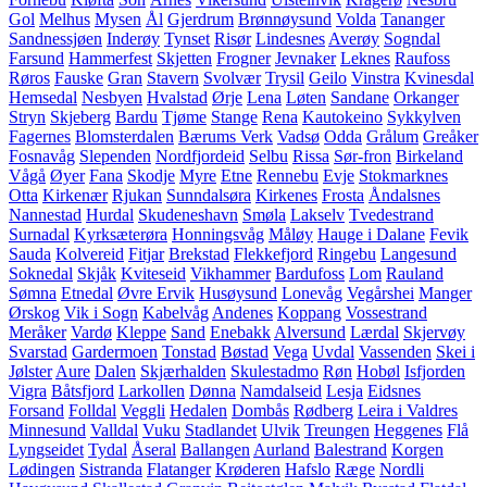
Gol
Melhus
Mysen
Ål
Gjerdrum
Brønnøysund
Volda
Tananger
Sandnessjøen
Inderøy
Tynset
Risør
Lindesnes
Averøy
Sogndal
Farsund
Hammerfest
Skjetten
Frogner
Jevnaker
Leknes
Raufoss
Røros
Fauske
Gran
Stavern
Svolvær
Trysil
Geilo
Vinstra
Kvinesdal
Hemsedal
Nesbyen
Hvalstad
Ørje
Lena
Løten
Sandane
Orkanger
Stryn
Skjeberg
Bardu
Tjøme
Stange
Rena
Kautokeino
Sykkylven
Fagernes
Blomsterdalen
Bærums Verk
Vadsø
Odda
Grålum
Greåker
Fosnavåg
Slependen
Nordfjordeid
Selbu
Rissa
Sør-fron
Birkeland
Vågå
Øyer
Fana
Skodje
Myre
Etne
Rennebu
Evje
Stokmarknes
Otta
Kirkenær
Rjukan
Sunndalsøra
Kirkenes
Frosta
Åndalsnes
Nannestad
Hurdal
Skudeneshavn
Smøla
Lakselv
Tvedestrand
Surnadal
Kyrksæterøra
Honningsvåg
Måløy
Hauge i Dalane
Fevik
Sauda
Kolvereid
Fitjar
Brekstad
Flekkefjord
Ringebu
Langesund
Soknedal
Skjåk
Kviteseid
Vikhammer
Bardufoss
Lom
Rauland
Sømna
Etnedal
Øvre Ervik
Husøysund
Lonevåg
Vegårshei
Manger
Ørskog
Vik i Sogn
Kabelvåg
Andenes
Koppang
Vossestrand
Meråker
Vardø
Kleppe
Sand
Enebakk
Alversund
Lærdal
Skjervøy
Svarstad
Gardermoen
Tonstad
Bøstad
Vega
Uvdal
Vassenden
Skei i
Jølster
Aure
Dalen
Skjærhalden
Skulestadmo
Røn
Hobøl
Isfjorden
Vigra
Båtsfjord
Larkollen
Dønna
Namdalseid
Lesja
Eidsnes
Forsand
Folldal
Veggli
Hedalen
Dombås
Rødberg
Leira i Valdres
Minnesund
Valldal
Vuku
Stadlandet
Ulvik
Treungen
Heggenes
Flå
Lyngseidet
Tydal
Åseral
Ballangen
Aurland
Balestrand
Korgen
Lødingen
Sistranda
Flatanger
Krøderen
Hafslo
Ræge
Nordli