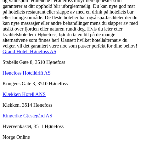
og vannsport. Hotellene i Hønefoss tilbyr flere tjenester som
garanterer at ditt opphold blir uforglemmelig. Du kan nyte god mat
på hotellets restaurant eller slappe av med en drink på hotellets bar
eller lounge-område. De fleste hoteller har også spa-fasiliteter der du
kan nyte massasjer eller andre behandlinger mens du slapper av med
utsikt over fjorden eller naturen rundt deg. Hvis du leter etter
kvalitetshoteller i Hønefoss, bør du ta en titt på de mange
alternativene som finnes her! Uansett hvilket hotellalternativ du
velger, vil det garantert være noe som passer perfekt for dine behov!
Grand Hotell Hønefoss AS
Stabells Gate 8, 3510 Hønefoss
Hønefoss Hotelldrift AS
Kongens Gate 3, 3510 Hønefoss
Klækken Hotell ANS
Klekken, 3514 Hønefoss
Ringerike Gjestegård AS
Hvervenkastet, 3511 Hønefoss
Norge Online