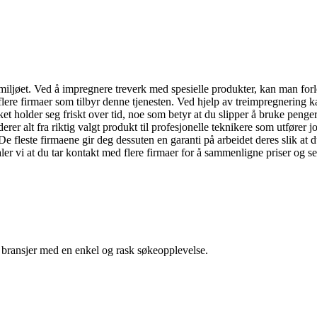
miljøet. Ved å impregnere treverk med spesielle produkter, kan man forl
flere firmaer som tilbyr denne tjenesten. Ved hjelp av treimpregnering ka
et holder seg friskt over tid, noe som betyr at du slipper å bruke penger
er alt fra riktig valgt produkt til profesjonelle teknikere som utfører 
 fleste firmaene gir deg dessuten en garanti på arbeidet deres slik at du
er vi at du tar kontakt med flere firmaer for å sammenligne priser og se
g bransjer med en enkel og rask søkeopplevelse.