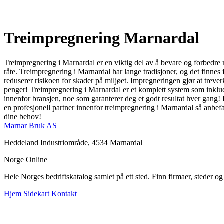
Treimpregnering Marnardal
Treimpregnering i Marnardal er en viktig del av å bevare og forbedre 
råte. Treimpregnering i Marnardal har lange tradisjoner, og det finnes 
reduserer risikoen for skader på miljøet. Impregneringen gjør at treverk
penger! Treimpregnering i Marnardal er et komplett system som inkluder
innenfor bransjen, noe som garanterer deg et godt resultat hver gang! De
en profesjonell partner innenfor treimpregnering i Marnardal så anbefal
dine behov!
Marnar Bruk AS
Heddeland Industriområde, 4534 Marnardal
Norge Online
Hele Norges bedriftskatalog samlet på ett sted. Finn firmaer, steder o
Hjem
Sidekart
Kontakt