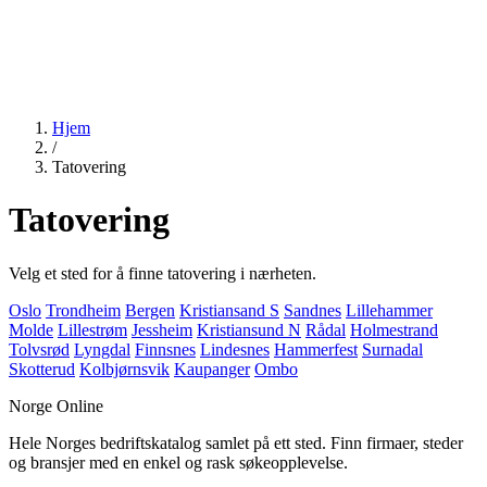
Hjem
/
Tatovering
Tatovering
Velg et sted for å finne tatovering i nærheten.
Oslo
Trondheim
Bergen
Kristiansand S
Sandnes
Lillehammer
Molde
Lillestrøm
Jessheim
Kristiansund N
Rådal
Holmestrand
Tolvsrød
Lyngdal
Finnsnes
Lindesnes
Hammerfest
Surnadal
Skotterud
Kolbjørnsvik
Kaupanger
Ombo
Norge Online
Hele Norges bedriftskatalog samlet på ett sted. Finn firmaer, steder
og bransjer med en enkel og rask søkeopplevelse.