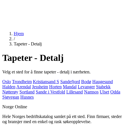
Hjem
/
Tapeter - Detalj
Tapeter - Detalj
Velg et sted for å finne tapeter - detalj i nærheten.
Oslo
Trondheim
Kristiansand S
Sandefjord
Bodø
Haugesund
Halden
Arendal
Jessheim
Horten
Mandal
Levanger
Stabekk
Nøtterøy
Sortland
Sande i Vestfold
Lillesand
Namsos
Ulset
Odda
Sjøvegan
Husnes
Norge Online
Hele Norges bedriftskatalog samlet på ett sted. Finn firmaer, steder
og bransjer med en enkel og rask søkeopplevelse.