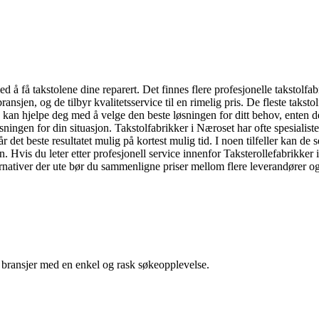
d å få takstolene dine reparert. Det finnes flere profesjonelle takstolf
ansjen, og de tilbyr kvalitetsservice til en rimelig pris. De fleste takst
 kan hjelpe deg med å velge den beste løsningen for ditt behov, enten det
øsningen for din situasjon. Takstolfabrikker i Næroset har ofte spesiali
det beste resultatet mulig på kortest mulig tid. I noen tilfeller kan de selv
en. Hvis du leter etter profesjonell service innenfor Taksterollefabrikk
nativer der ute bør du sammenligne priser mellom flere leverandører og 
g bransjer med en enkel og rask søkeopplevelse.