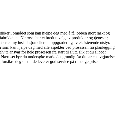
abrikker i området som kan hjelpe deg med å få jobben gjort raskt og
olfabrikkene i Næroset har et bredt utvalg av produkter og tjenester,
 er en ny installasjon eller en oppgradering av eksisterende utstyr.
ster som kan hjelpe deg med alle aspekter ved prosessen fra planlegging
 ta ansvar for hele prosessen fra start til slutt, slik at du slipper
er i Næroset bør du undersøke markedet grundig før du tar en avgjørelse
forsikre deg om at de leverer god service på rimelige priser