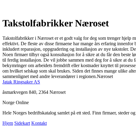
Takstolfabrikker Næroset
Takstolfabrikker i Næroset er et godt valg for deg som trenger hjelp me
effektivt. De fleste av disse firmaene har mange års erfaring innenfor br
inkludert reparasjon, oppgradering og installasjon av nye takstoler. De
Noen firmaer tilbyr også konsultasjon for å sikre at du får den beste l
til ferdig installasjon. De vil jobbe sammen med deg for å sikre at du får 
bekymringer om arbeidets fremdrift eller kostnader knyttet til prosess
om hvilket selskap som skal brukes. Siden det finnes mange ulike alter
sammenlignet med andre leverandører i regionen.Næroset
Jatak Ringsaker AS
åsmarkvegen 840, 2364 Næroset
Norge Online
Hele Norges bedriftskatalog samlet på ett sted. Finn firmaer, steder o
Hjem
Sidekart
Kontakt