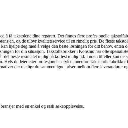
d å få takstolene dine reparert. Det finnes flere profesjonelle takstolf
ransjen, og de tilbyr kvalitetsservice til en rimelig pris. De fleste taks
 kan hjelpe deg med å velge den beste løsningen for ditt behov, enten det
løsningen for din situasjon. Takstolfabrikker i Konsmo har ofte spesiali
det beste resultatet mulig på kortest mulig tid. I noen tilfeller kan de selv
en. Hvis du leter etter profesjonell service innenfor Taksterollefabrikk
nativer der ute bør du sammenligne priser mellom flere leverandører og 
g bransjer med en enkel og rask søkeopplevelse.