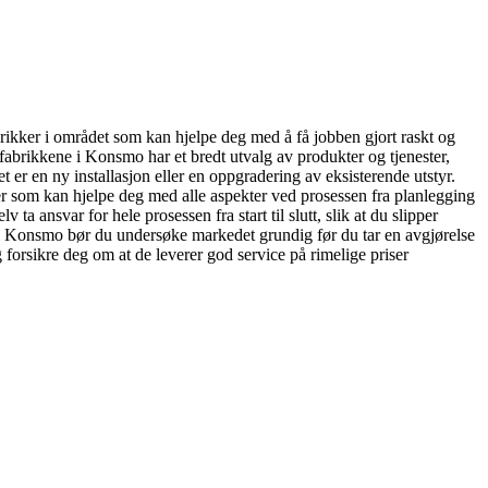
abrikker i området som kan hjelpe deg med å få jobben gjort raskt og
tolfabrikkene i Konsmo har et bredt utvalg av produkter og tjenester,
 er en ny installasjon eller en oppgradering av eksisterende utstyr.
ster som kan hjelpe deg med alle aspekter ved prosessen fra planlegging
 ta ansvar for hele prosessen fra start til slutt, slik at du slipper
er i Konsmo bør du undersøke markedet grundig før du tar en avgjørelse
forsikre deg om at de leverer god service på rimelige priser