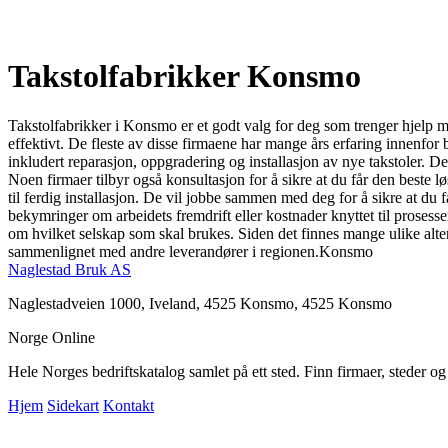
Takstolfabrikker Konsmo
Takstolfabrikker i Konsmo er et godt valg for deg som trenger hjelp me
effektivt. De fleste av disse firmaene har mange års erfaring innenfor b
inkludert reparasjon, oppgradering og installasjon av nye takstoler. De
Noen firmaer tilbyr også konsultasjon for å sikre at du får den beste 
til ferdig installasjon. De vil jobbe sammen med deg for å sikre at du får 
bekymringer om arbeidets fremdrift eller kostnader knyttet til prosess
om hvilket selskap som skal brukes. Siden det finnes mange ulike alter
sammenlignet med andre leverandører i regionen.Konsmo
Naglestad Bruk AS
Naglestadveien 1000, Iveland, 4525 Konsmo, 4525 Konsmo
Norge Online
Hele Norges bedriftskatalog samlet på ett sted. Finn firmaer, steder o
Hjem
Sidekart
Kontakt