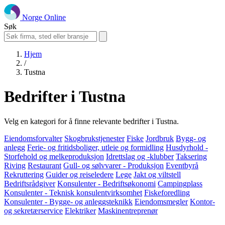
Norge Online
Søk
Hjem
/
Tustna
Bedrifter i Tustna
Velg en kategori for å finne relevante bedrifter i Tustna.
Eiendomsforvalter
Skogbrukstjenester
Fiske
Jordbruk
Bygg- og
anlegg
Ferie- og fritidsboliger, utleie og formidling
Husdyrhold -
Storfehold og melkeproduksjon
Idrettslag og -klubber
Taksering
Riving
Restaurant
Gull- og sølvvarer - Produksjon
Eventbyrå
Rekruttering
Guider og reiseledere
Lege
Jakt og viltstell
Bedriftsrådgiver
Konsulenter - Bedriftsøkonomi
Campingplass
Konsulenter - Teknisk konsulentvirksomhet
Fiskeforedling
Konsulenter - Bygge- og anleggsteknikk
Eiendomsmegler
Kontor-
og sekretærservice
Elektriker
Maskinentreprenør