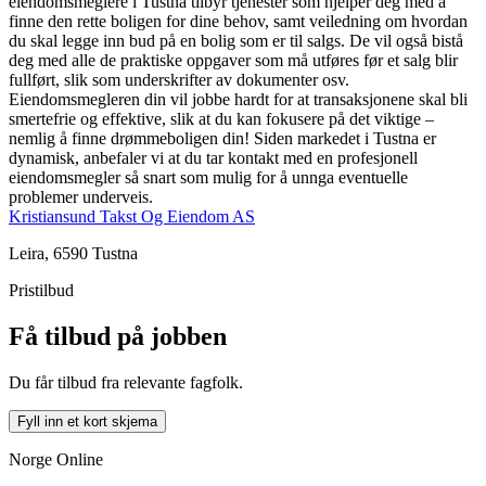
eiendomsmeglere i Tustna tilbyr tjenester som hjelper deg med å
finne den rette boligen for dine behov, samt veiledning om hvordan
du skal legge inn bud på en bolig som er til salgs. De vil også bistå
deg med alle de praktiske oppgaver som må utføres før et salg blir
fullført, slik som underskrifter av dokumenter osv.
Eiendomsmegleren din vil jobbe hardt for at transaksjonene skal bli
smertefrie og effektive, slik at du kan fokusere på det viktige –
nemlig å finne drømmeboligen din! Siden markedet i Tustna er
dynamisk, anbefaler vi at du tar kontakt med en profesjonell
eiendomsmegler så snart som mulig for å unnga eventuelle
problemer underveis.
Kristiansund Takst Og Eiendom AS
Leira, 6590 Tustna
Pristilbud
Få tilbud på jobben
Du får tilbud fra relevante fagfolk.
Fyll inn et kort skjema
Norge Online