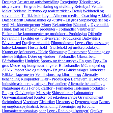
Designer
Artister og artistformidling
Rengjøring
Tekstiler og -
utstyrsvarer - En gros
Forskning og utvikling
Reisebyrå
Ventiler
Maler
Reklame
Parfyme- og toalettartikler - Detalj
Webhotell og
serverutleie
Trafikkskole
Lege - Allmenn medisin
Coaching
Arkitekt
Databasedrift
Datamaskiner og -utstyr - En gros
Skipsbyggerier og -
verft
Maskinentreprenør
Murer
Rekruttering
Båtopplag
Dyrebutikk
Hund, katt og smådyr - produkter - Forhandler
Vaktmester
Elektroniske komponenter og produkter - Produksjon
Offentlig
forvaltning
Tekstiler og -utstyrsvarer - Produksjon
Båtbyggeri
Båtverksted
Dagligvarebutikk
Filmprodusent
Lege - Øre-, nese- og
halssykdommer
Husdyrhold - Storfehold og melkeproduksjon
Kraner og løfteutstyr - Utleie
Skipsutstyr
Glassmester
Vinterhage og
utestue
Bilglass
Dører og vinduer - Forhandler
Glassarbeid
Båtforhandler
Hudpleie
Sports- og fritidsutstyr - En gros
Egg - En
gros
Messe- og kongressarrangører
Bilforhandler
MC, moped og
ATV - Import
Sko og tilbehør - En gros
Blikkenslager
Taktekker
Blikkenslagermester
Ventilasjons- og klimaanlegg
Alternativ
behandling
Kiropraktor
Klær - Produksjon
Barnevern
Husdyrhold
Industrimaskiner og -utstyr - Forhandlere
Alternativ behandling -
Naturterapi
Avis
For og kraftfor - Forhandler
Isoleringsprodukter -
En gros
Gulvlegging
Massasje
Skipsrederier
Laboratorier
Gravemaskinarbeid
Kontor- og sekretærservice
Gravmonument
Steinindustri
Veterinær
Elektriker
Hesteutstyr
Dyrepensjonat
Barne-
og ungdomspsykiatrisk behandling
Foreninger og forbund -
Humanitære organisasjoner
Lege - Radiologi (røntgen)
Optiker