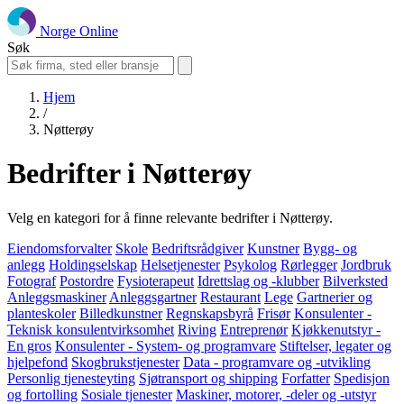
Norge Online
Søk
Hjem
/
Nøtterøy
Bedrifter i Nøtterøy
Velg en kategori for å finne relevante bedrifter i Nøtterøy.
Eiendomsforvalter
Skole
Bedriftsrådgiver
Kunstner
Bygg- og
anlegg
Holdingselskap
Helsetjenester
Psykolog
Rørlegger
Jordbruk
Fotograf
Postordre
Fysioterapeut
Idrettslag og -klubber
Bilverksted
Anleggsmaskiner
Anleggsgartner
Restaurant
Lege
Gartnerier og
planteskoler
Billedkunstner
Regnskapsbyrå
Frisør
Konsulenter -
Teknisk konsulentvirksomhet
Riving
Entreprenør
Kjøkkenutstyr -
En gros
Konsulenter - System- og programvare
Stiftelser, legater og
hjelpefond
Skogbrukstjenester
Data - programvare og -utvikling
Personlig tjenesteyting
Sjøtransport og shipping
Forfatter
Spedisjon
og fortolling
Sosiale tjenester
Maskiner, motorer, -deler og -utstyr