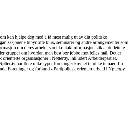
som kan hjelpe deg med å få mest mulig ut av ditt politiske
Organisasjonene tilbyr ofte kurs, seminarer og andre arrangementer som
nformasjon om deres arbeid, samt kontaktinformasjon slik at du lettere
eller grupper om hvordan man best bør jobbe mot felles mål. Det er
k orienterte organisasjoner i Nøtterøy, inkludert Arbeiderpartiet,
terøy har flere ulike typer foreninger knyttet til ulike temaer; fra
nde Foreninger og forbund - Partipolitisk orientert arbeid i Nøtterøy