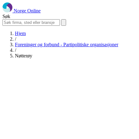
Norge Online
Søk
Hjem
/
Foreninger og forbund - Partipolitiske organisasjoner
/
Nøtterøy