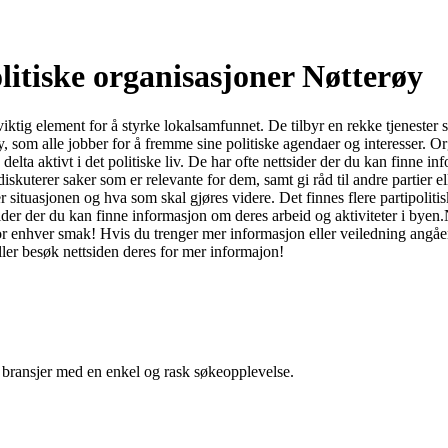
litiske organisasjoner Nøtterøy
viktig element for å styrke lokalsamfunnet. De tilbyr en rekke tjenester 
y, som alle jobber for å fremme sine politiske agendaer og interesser. 
elta aktivt i det politiske liv. De har ofte nettsider der du kan finne i
skuterer saker som er relevante for dem, samt gi råd til andre partier 
er situasjonen og hva som skal gjøres videre. Det finnes flere partipolitis
er der du kan finne informasjon om deres arbeid og aktiviteter i byen.Nøt
 for enhver smak! Hvis du trenger mer informasjon eller veiledning angåe
ller besøk nettsiden deres for mer informajon!
g bransjer med en enkel og rask søkeopplevelse.