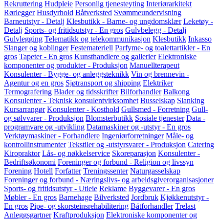
Rekruttering
Hudpleie
Personlig tjenesteyting
Interiørarkitekt
Rørlegger
Husdyrhold
Båtverksted
Svømmeundervisning
Barneutstyr - Detalj
Klesbutikk - Barne- og ungdomsklær
Leketøy -
Detalj
Sports- og fritidsutstyr - En gros
Gulvbelegg - Detalj
Gulvlegging
Telematikk og telekommunikasjon
Klesbutikk
Inkasso
Slanger og koblinger
Festemateriell
Parfyme- og toalettartikler - En
gros
Tapeter - En gros
Kunsthandlere og gallerier
Elektroniske
komponenter og produkter - Produksjon
Manuellterapeut
Konsulenter - Bygge- og anleggsteknikk
Vin og brennevin -
Agentur og en gros
Sjøtransport og shipping
Elektriker
Termografering
Blader og tidsskrifter
Bilforhandler
Balkong
Konsulenter - Teknisk konsulentvirksomhet
Busselskap
Slanking
Kursarrangør
Konsulenter - Kosthold
Gullsmed - Forretning
Gull-
og sølvvarer - Produksjon
Blomsterbutikk
Sosiale tjenester
Data -
programvare og -utvikling
Datamaskiner og -utstyr - En gros
Verktøymaskiner - Forhandlere
Ingeniørforretninger
Måle- og
kontrollinstrumenter
Tekstiler og -utstyrsvarer - Produksjon
Catering
Kiropraktor
Lås- og nøkkelservice
Skoreparasjon
Konsulenter -
Bedriftsøkonomi
Foreninger og forbund - Religion og livssyn
Forening
Hotell
Forfatter
Treningssenter
Naturgasselskap
Foreninger og forbund - Næringslivs- og arbeidsgiverorganisasjoner
Sports- og fritidsutstyr - Utleie
Reklame
Byggevarer - En gros
Møbler - En gros
Barnehage
Bilverksted
Jordbruk
Kjøkkenutstyr -
En gros
Pipe- og skorsteinsrehabilitering
Båtforhandler
Trelast
Anleggsgartner
Kraftproduksjon
Elektroniske komponenter og