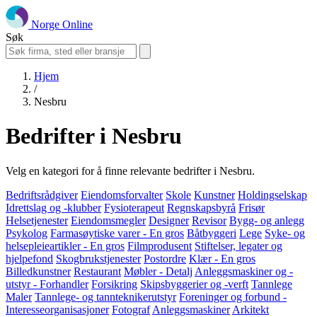
Norge Online
Søk
Hjem
/
Nesbru
Bedrifter i Nesbru
Velg en kategori for å finne relevante bedrifter i Nesbru.
Bedriftsrådgiver
Eiendomsforvalter
Skole
Kunstner
Holdingselskap
Idrettslag og -klubber
Fysioterapeut
Regnskapsbyrå
Frisør
Helsetjenester
Eiendomsmegler
Designer
Revisor
Bygg- og anlegg
Psykolog
Farmasøytiske varer - En gros
Båtbyggeri
Lege
Syke- og
helsepleieartikler - En gros
Filmprodusent
Stiftelser, legater og
hjelpefond
Skogbrukstjenester
Postordre
Klær - En gros
Billedkunstner
Restaurant
Møbler - Detalj
Anleggsmaskiner og -
utstyr - Forhandler
Forsikring
Skipsbyggerier og -verft
Tannlege
Maler
Tannlege- og tannteknikerutstyr
Foreninger og forbund -
Interesseorganisasjoner
Fotograf
Anleggsmaskiner
Arkitekt