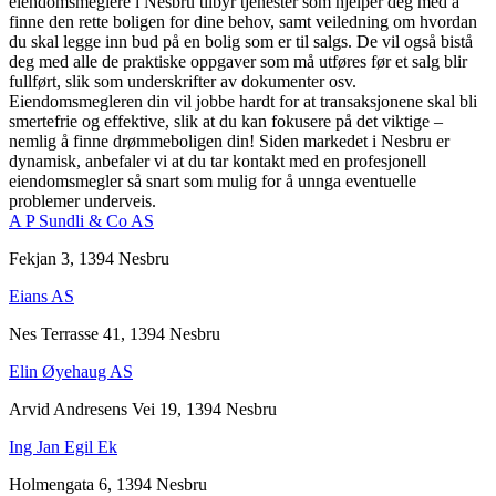
eiendomsmeglere i Nesbru tilbyr tjenester som hjelper deg med å
finne den rette boligen for dine behov, samt veiledning om hvordan
du skal legge inn bud på en bolig som er til salgs. De vil også bistå
deg med alle de praktiske oppgaver som må utføres før et salg blir
fullført, slik som underskrifter av dokumenter osv.
Eiendomsmegleren din vil jobbe hardt for at transaksjonene skal bli
smertefrie og effektive, slik at du kan fokusere på det viktige –
nemlig å finne drømmeboligen din! Siden markedet i Nesbru er
dynamisk, anbefaler vi at du tar kontakt med en profesjonell
eiendomsmegler så snart som mulig for å unnga eventuelle
problemer underveis.
A P Sundli & Co AS
Fekjan 3, 1394 Nesbru
Eians AS
Nes Terrasse 41, 1394 Nesbru
Elin Øyehaug AS
Arvid Andresens Vei 19, 1394 Nesbru
Ing Jan Egil Ek
Holmengata 6, 1394 Nesbru