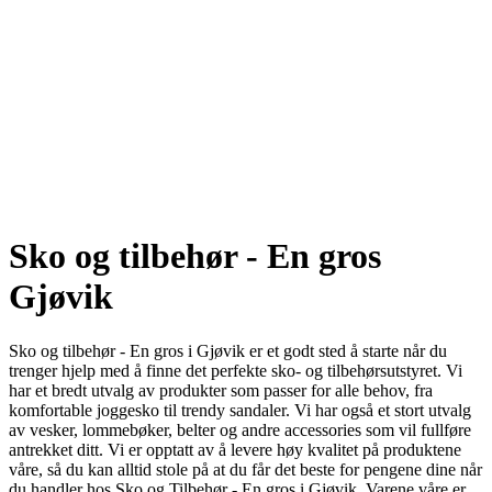
Sko og tilbehør - En gros
Gjøvik
Sko og tilbehør - En gros i Gjøvik er et godt sted å starte når du
trenger hjelp med å finne det perfekte sko- og tilbehørsutstyret. Vi
har et bredt utvalg av produkter som passer for alle behov, fra
komfortable joggesko til trendy sandaler. Vi har også et stort utvalg
av vesker, lommebøker, belter og andre accessories som vil fullføre
antrekket ditt. Vi er opptatt av å levere høy kvalitet på produktene
våre, så du kan alltid stole på at du får det beste for pengene dine når
du handler hos Sko og Tilbehør - En gros i Gjøvik. Varene våre er