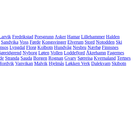
Larvik
Fredrikstad
Porsgrunn
Asker
Hamar
Lillehammer
Halden
Sandvika
Voss
Førde
Kongsvinger
Elverum
Stord
Notodden
Ski
msos
Lyngdal
Florø
Kolbotn
Hundvåg
Nesbru
Nærbø
Finnsnes
Søreidgrend
Nyborg
Løten
Vollen
Loddefjord
Åkrehamn
Fagernes
de
Stranda
Sauda
Borgen
Rognan
Gvarv
Sørreisa
Kvernaland
Tertnes
Hordvik
Vanvikan
Malvik
Hjelmås
Løkken Verk
Dalekvam
Skibotn