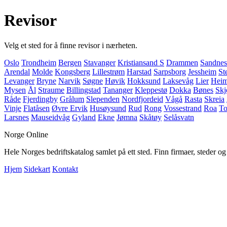
Revisor
Velg et sted for å finne revisor i nærheten.
Oslo
Trondheim
Bergen
Stavanger
Kristiansand S
Drammen
Sandnes
Arendal
Molde
Kongsberg
Lillestrøm
Harstad
Sarpsborg
Jessheim
St
Levanger
Bryne
Narvik
Søgne
Høvik
Hokksund
Laksevåg
Lier
Heim
Mysen
Ål
Straume
Billingstad
Tananger
Kleppestø
Dokka
Bønes
Skj
Råde
Fjerdingby
Grålum
Slependen
Nordfjordeid
Vågå
Rasta
Skreia
Vinje
Flatåsen
Øvre Ervik
Husøysund
Rud
Rong
Vossestrand
Roa
To
Larsnes
Mauseidvåg
Gyland
Ekne
Jømna
Skåtøy
Selåsvatn
Norge Online
Hele Norges bedriftskatalog samlet på ett sted. Finn firmaer, steder o
Hjem
Sidekart
Kontakt