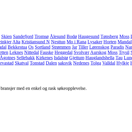
Skien
Sandefjord
Tromsø
Ålesund
Bodø
Haugesund
Tønsberg
Moss
einkjer
Alta
Kristiansund N
Nesttun
Mo i Rana
Lysaker
Horten
Mandal
dal
Bekkestua
Os
Sortland
Strømmen
Jar
Tiller
Lørenskog
Paradis
Na
etten
Leknes
Nittedal
Fauske
Heggedal
Svolvær
Aurskog
Moss
Trysil
Ågotnes
Sellebakk
Kirkenes
Isdalstø
Gjettum
Hauglandshella
Tau
Lun
rvastad
Skatval
Tonstad
Dalen
saksvik
Nedenes
Tolga
Valldal
Hylkje
g bransjer med en enkel og rask søkeopplevelse.