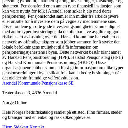
personlig økonomi, inkludert sparing, investeringer, forsikringer og
skatterett. Pensjonsfond er en annen type finansiell institusjon som
kan være nyttig for folk i Arendal som søker hjelp med deres
pensjonering. Pensjonsfondet samler inn midler fra arbeidsgivere
eller ansatte for å investere dem på vegne av medlemmene sine.
Disse fondene gir ofte gode investeringsmuligheter sammenlignet
med andre typer investeringer, da de ofte har lave avgifter og god
risikojustert avkastning over tid. Harstad kommune har etablert et
nettverk av offentlige aktører som jobber sammen for å styrke den
lokale befolkningens mulighet til å få informasjon om
pensjoneringstjenestene i byen. Dette nettverket består blant annet
av Harstad Pensjonistforening (HPF), Harstad Pensjonistlag (HPL)
og Harstad Kommunale Pensionsordning (HKPO). Disse
organisasjonene jobber sammen for å gi informasjon om ulike typer
pensionsordninger i byen slik at folk kan ta bedre beslutninger når
det gjelder sin fremtidige velferdssituasjon.
Arendal Kommunale Pensjonskasse SE
Teaterplassen 3, 4836 Arendal
Norge Online
Hele Norges bedriftskatalog samlet på ett sted. Finn firmaer, steder
og bransjer med en enkel og rask søkeopplevelse.
Hjem
Sidekart
Kontakt