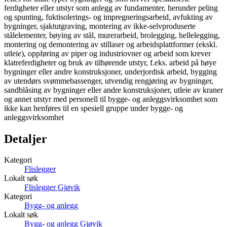
ferdigheter eller utstyr som anlegg av fundamenter, herunder peling
og spunting, fuktisolerings- og impregneringsarbeid, avfukting av
bygninger, sjaktutgraving, montering av ikke-selvproduserte
stålelementer, bøying av stål, murerarbeid, brolegging, hellelegging,
montering og demontering av stillaser og arbeidsplattformer (ekskl.
utleie), oppføring av piper og industriovner og arbeid som krever
klatreferdigheter og bruk av tilhørende utstyr, f.eks. arbeid på høye
bygninger eller andre konstruksjoner, underjordisk arbeid, bygging
av utendørs svømmebassenger, utvendig rengjøring av bygninger,
sandblåsing av bygninger eller andre konstruksjoner, utleie av kraner
og annet utstyr med personell til bygge- og anleggsvirksomhet som
ikke kan henføres til en spesiell gruppe under bygge- og
anleggsvirksomhet
Detaljer
Kategori
Flislegger
Lokalt søk
Flislegger Gjøvik
Kategori
Bygg- og anlegg
Lokalt søk
Bygg- og anlegg Gjøvik