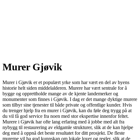
Murer Gjøvik
Murer i Gjøvik er et populært yrke som har vært en del av byens
historie helt siden middelalderen. Murere har vært sentrale for å
bygge og opprettholde mange av de kjente landemerker og
monumenter som finnes i Gjøvik. I dag er det mange dyktige murere
som tilbyr sine tjenester til både private og offentlige kunder. Hvis
du trenger hjelp fra en murer i Gjøvik, kan du føle deg trygg på at
du vil få god service fra noen med stor ekspertise innenfor feltet.
Murere i Gjøvik har ofte lang erfaring med å jobbe med alt fra
nybygg til restaurering av eldgamle strukturer, slik at de kan hjelpe
deg med å oppnå det beste resultatet for ditt prosjekt. De fleste
murerne vil ha god kunnskap om lokale lover og regler, slik at de