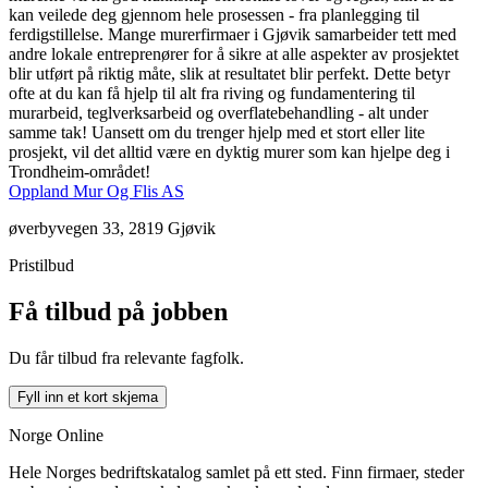
kan veilede deg gjennom hele prosessen - fra planlegging til
ferdigstillelse. Mange murerfirmaer i Gjøvik samarbeider tett med
andre lokale entreprenører for å sikre at alle aspekter av prosjektet
blir utført på riktig måte, slik at resultatet blir perfekt. Dette betyr
ofte at du kan få hjelp til alt fra riving og fundamentering til
murarbeid, teglverksarbeid og overflatebehandling - alt under
samme tak! Uansett om du trenger hjelp med et stort eller lite
prosjekt, vil det alltid være en dyktig murer som kan hjelpe deg i
Trondheim-området!
Oppland Mur Og Flis AS
øverbyvegen 33, 2819 Gjøvik
Pristilbud
Få tilbud på jobben
Du får tilbud fra relevante fagfolk.
Fyll inn et kort skjema
Norge Online
Hele Norges bedriftskatalog samlet på ett sted. Finn firmaer, steder