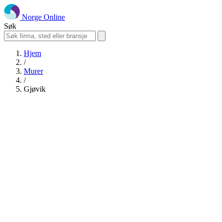
Norge Online
Søk
Hjem
/
Murer
/
Gjøvik