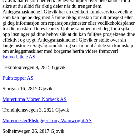
Gjøvik har et stort nettverk av leverandører over hele landet for å
sikre at du alltid får riktig deler når du trenger dem.
Anleggsmaskinene i Gjøvik har en dedikert kundeserviceavdeling
som kan hjelpe deg med å finne riktig maskin for ditt prosjekt eller
gi deg informasjon om reparasjonstjenester eller vedlikeholdsplaner
for din maskin. Deres team vil jobbe sammen med deg for å søke
opp løsninger på dine behov slik at du kan fullføre prosjektene dine
effektivt og trygt. Anleggsmaskinene i Gjøvik er stolte over sin
lange historie i Sagvåg-området og ser frem til å dele sin kunnskap
om anleggsmaskiner med borgerne herfra videre fremover!
Bravo Utleie AS
Teknologivegen 9, 2815 Gjøvik
Fuktstopper AS
Storgata 16, 2815 Gjøvik
Murerfirma Morten Norbeck AS
Trondhjemsvegen 3, 2821 Gjøvik
Murermester/Flislegger Tony Wainwright AS
Solheimvegen 26, 2817 Gjøvik