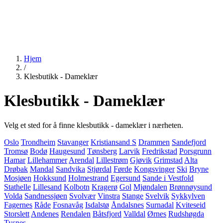
Hjem
/
Klesbutikk - Dameklær
Klesbutikk - Dameklær
Velg et sted for å finne klesbutikk - dameklær i nærheten.
Oslo
Trondheim
Stavanger
Kristiansand S
Drammen
Sandefjord
Tromsø
Bodø
Haugesund
Tønsberg
Larvik
Fredrikstad
Porsgrunn
Hamar
Lillehammer
Arendal
Lillestrøm
Gjøvik
Grimstad
Alta
Drøbak
Mandal
Sandvika
Stjørdal
Førde
Kongsvinger
Ski
Bryne
Mosjøen
Hokksund
Holmestrand
Egersund
Sande i Vestfold
Stathelle
Lillesand
Kolbotn
Kragerø
Gol
Mjøndalen
Brønnøysund
Volda
Sandnessjøen
Svolvær
Vinstra
Stange
Svelvik
Sykkylven
Fagernes
Råde
Fosnavåg
Isdalstø
Åndalsnes
Surnadal
Kviteseid
Storslett
Andenes
Rendalen
Båtsfjord
Valldal
Ørnes
Rudshøgda
Tysnes