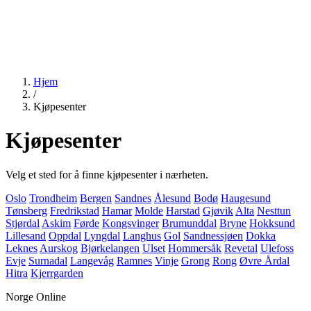
Hjem
/
Kjøpesenter
Kjøpesenter
Velg et sted for å finne kjøpesenter i nærheten.
Oslo
Trondheim
Bergen
Sandnes
Ålesund
Bodø
Haugesund
Tønsberg
Fredrikstad
Hamar
Molde
Harstad
Gjøvik
Alta
Nesttun
Stjørdal
Askim
Førde
Kongsvinger
Brumunddal
Bryne
Hokksund
Lillesand
Oppdal
Lyngdal
Langhus
Gol
Sandnessjøen
Dokka
Leknes
Aurskog
Bjørkelangen
Ulset
Hommersåk
Revetal
Ulefoss
Evje
Surnadal
Langevåg
Ramnes
Vinje
Grong
Rong
Øvre Årdal
Hitra
Kjerrgarden
Norge Online