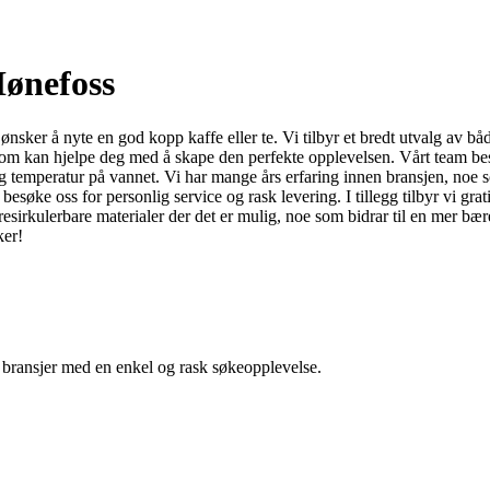
Hønefoss
m ønsker å nyte en god kopp kaffe eller te. Vi tilbyr et bredt utvalg av 
 som kan hjelpe deg med å skape den perfekte opplevelsen. Vårt team best
tig temperatur på vannet. Vi har mange års erfaring innen bransjen, noe s
søke oss for personlig service og rask levering. I tillegg tilbyr vi grat
e resirkulerbare materialer der det er mulig, noe som bidrar til en mer
ker!
g bransjer med en enkel og rask søkeopplevelse.