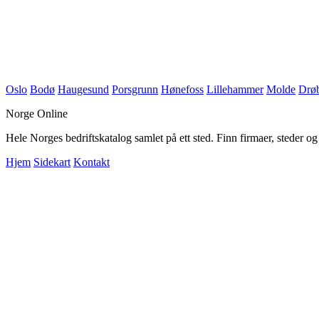
Oslo
Bodø
Haugesund
Porsgrunn
Hønefoss
Lillehammer
Molde
Drø
Norge Online
Hele Norges bedriftskatalog samlet på ett sted. Finn firmaer, steder o
Hjem
Sidekart
Kontakt