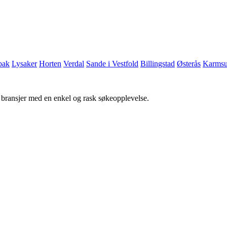
bak
Lysaker
Horten
Verdal
Sande i Vestfold
Billingstad
Østerås
Karms
g bransjer med en enkel og rask søkeopplevelse.