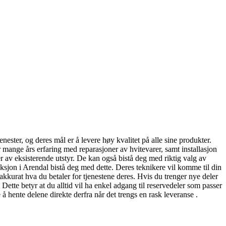
nester, og deres mål er å levere høy kvalitet på alle sine produkter.
ar mange års erfaring med reparasjoner av hvitevarer, samt installasjon
er av eksisterende utstyr. De kan også bistå deg med riktig valg av
oduksjon i Arendal bistå deg med dette. Deres teknikere vil komme til din
 akkurat hva du betaler for tjenestene deres. Hvis du trenger nye deler
tte betyr at du alltid vil ha enkel adgang til reservedeler som passer
 å hente delene direkte derfra når det trengs en rask leveranse .