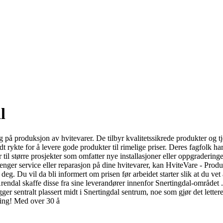
l
 på produksjon av hvitevarer. De tilbyr kvalitetssikrede produkter og tje
dt rykte for å levere gode produkter til rimelige priser. Deres fagfolk h
til større prosjekter som omfatter nye installasjoner eller oppgradering
u trenger service eller reparasjon på dine hvitevarer, kan HviteVare - Pr
eg. Du vil da bli informert om prisen før arbeidet starter slik at du vet
dal skaffe disse fra sine leverandører innenfor Snertingdal-området . De
ger sentralt plassert midt i Snertingdal sentrum, noe som gjør det lettere
ing! Med over 30 å