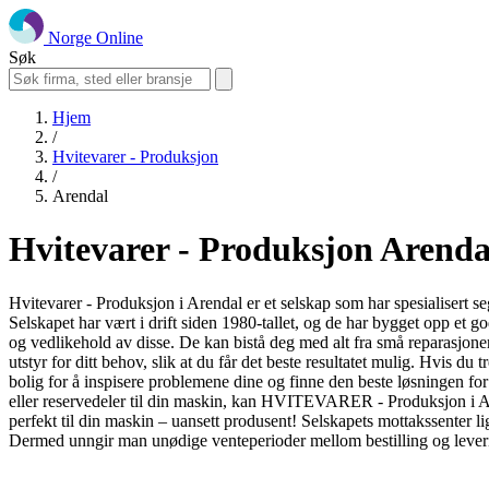
Norge Online
Søk
Hjem
/
Hvitevarer - Produksjon
/
Arendal
Hvitevarer - Produksjon Arenda
Hvitevarer - Produksjon i Arendal er et selskap som har spesialisert seg
Selskapet har vært i drift siden 1980-tallet, og de har bygget opp et go
og vedlikehold av disse. De kan bistå deg med alt fra små reparasjoner 
utstyr for ditt behov, slik at du får det beste resultatet mulig. Hvis d
bolig for å inspisere problemene dine og finne den beste løsningen for d
eller reservedeler til din maskin, kan HVITEVARER - Produksjon i Aren
perfekt til din maskin – uansett produsent! Selskapets mottakssenter lig
Dermed unngir man unødige venteperioder mellom bestilling og lever