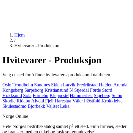
Hjem
/
Hvitevarer - Produksjon
Hvitevarer - Produksjon
Velg et sted for å finne hvitevarer - produksjon i nærheten.
Oslo
Trondheim
Sandnes
Skien
Larvik
Fredrikstad
Halden
Arendal
Kongsberg
Sarpsborg
Kristiansund N
Stjørdal
Førde
Stord
Hokksund
Sola
Fornebu
Kleppestø
Hammerfest
Skjeberg
Selbu
Skodje
Ridabu
Alvdal
Fjell
Harestua
Våler i Østfold
Krokkleiva
Skulestadmo
Bjorbekk
Vallset
Leka
Norge Online
Hele Norges bedriftskatalog samlet på ett sted. Finn firmaer, steder
og bransjer med en enkel og rask søkeopplevelse.