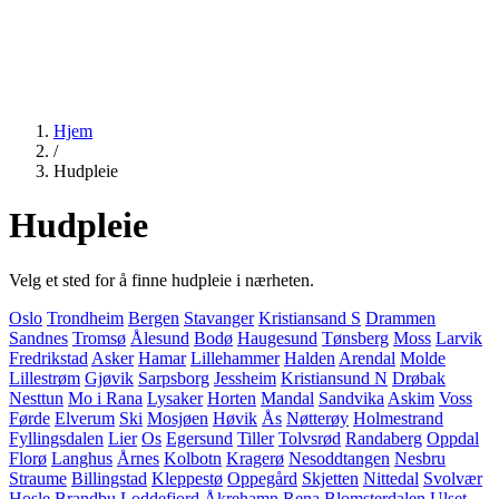
Hjem
/
Hudpleie
Hudpleie
Velg et sted for å finne hudpleie i nærheten.
Oslo
Trondheim
Bergen
Stavanger
Kristiansand S
Drammen
Sandnes
Tromsø
Ålesund
Bodø
Haugesund
Tønsberg
Moss
Larvik
Fredrikstad
Asker
Hamar
Lillehammer
Halden
Arendal
Molde
Lillestrøm
Gjøvik
Sarpsborg
Jessheim
Kristiansund N
Drøbak
Nesttun
Mo i Rana
Lysaker
Horten
Mandal
Sandvika
Askim
Voss
Førde
Elverum
Ski
Mosjøen
Høvik
Ås
Nøtterøy
Holmestrand
Fyllingsdalen
Lier
Os
Egersund
Tiller
Tolvsrød
Randaberg
Oppdal
Florø
Langhus
Årnes
Kolbotn
Kragerø
Nesoddtangen
Nesbru
Straume
Billingstad
Kleppestø
Oppegård
Skjetten
Nittedal
Svolvær
Hosle
Brandbu
Loddefjord
Åkrehamn
Rena
Blomsterdalen
Ulset