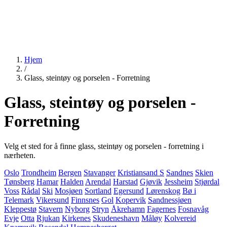
Hjem
/
Glass, steintøy og porselen - Forretning
Glass, steintøy og porselen -
Forretning
Velg et sted for å finne glass, steintøy og porselen - forretning i
nærheten.
Oslo
Trondheim
Bergen
Stavanger
Kristiansand S
Sandnes
Skien
Tønsberg
Hamar
Halden
Arendal
Harstad
Gjøvik
Jessheim
Stjørdal
Voss
Rådal
Ski
Mosjøen
Sortland
Egersund
Lørenskog
Bø i
Telemark
Vikersund
Finnsnes
Gol
Kopervik
Sandnessjøen
Kleppestø
Stavern
Nyborg
Stryn
Åkrehamn
Fagernes
Fosnavåg
Evje
Otta
Rjukan
Kirkenes
Skudeneshavn
Måløy
Kolvereid