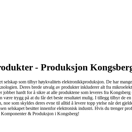
rodukter - Produksjon Kongsber
 selskap som tilbyr høykvalitets elektronikkproduksjon. De har mange å
knologien. Deres brede utvalg av produkter inkluderer alt fra mikroelek
r jobber hardt for å sikre at alle produktene som leveres fra Kongsber
an være trygg på at du får det beste resultatet mulig. I tillegg tilbyr de
, noe som skyldes deres evne til alltid å levere topp ytelse når det gjeld
en selskapet besitter innenfor elektronisk industri. Hvis du trenger prof
oniske Komponenter & Produksjon i Kongsberg!