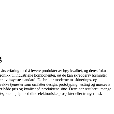
g
rs erfaring med å levere produkter av høy kvalitet, og deres fokus
tronikk til industrielle komponenter, og de kan skreddersy løsninger
g er av høyeste standard. De bruker moderne maskinerings- og
 en rekke tjenester som omfatter design, prototyping, testing og massevis
er både pris og kvalitet på produktene sine. Dette har resultert i mange
esjonell hjelp med dine elektroniske prosjekter eller trenger rask