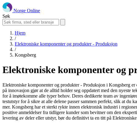
Norge Online
Søk
Hjem
/
Elektroniske komponenter og produkter - Produksjon
/
Kongsberg
Elektroniske komponenter og p
Elektroniske komponenter og produkter - Produksjon i Kongsberg er et
på innovasjon gjør at de alltid holder seg oppdatert med den nyeste te
for å imøtekomme alle typer behov. Deres dedikerte team av ingeniøre
testutstyr for å sikre at alle delene passer sammen perfekt, slik at du k
mer. Kongsberg har et sterkt rykte innen elektronisk industri i regionen
positive anmeldelser fra tidligere kunder som bevitner om den ekspertis
levering av deler eller utstyr, bør du definitivt ta en titt på Elektr