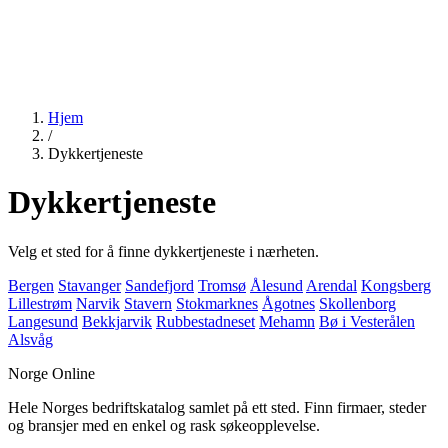
Hjem
/
Dykkertjeneste
Dykkertjeneste
Velg et sted for å finne dykkertjeneste i nærheten.
Bergen
Stavanger
Sandefjord
Tromsø
Ålesund
Arendal
Kongsberg
Lillestrøm
Narvik
Stavern
Stokmarknes
Ågotnes
Skollenborg
Langesund
Bekkjarvik
Rubbestadneset
Mehamn
Bø i Vesterålen
Alsvåg
Norge Online
Hele Norges bedriftskatalog samlet på ett sted. Finn firmaer, steder
og bransjer med en enkel og rask søkeopplevelse.