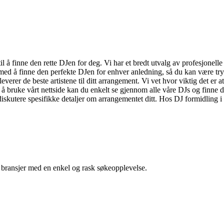
 til å finne den rette DJen for deg. Vi har et bredt utvalg av profesjonel
 med å finne den perfekte DJen for enhver anledning, så du kan være tryg
verer de beste artistene til ditt arrangement. Vi vet hvor viktig det er at
 å bruke vårt nettside kan du enkelt se gjennom alle våre DJs og finne de
skutere spesifikke detaljer om arrangementet ditt. Hos DJ formidling i 
g bransjer med en enkel og rask søkeopplevelse.