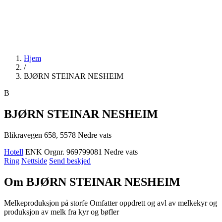
Hjem
/
BJØRN STEINAR NESHEIM
B
BJØRN STEINAR NESHEIM
Blikravegen 658, 5578 Nedre vats
Hotell
ENK
Orgnr. 969799081
Nedre vats
Ring
Nettside
Send beskjed
Om BJØRN STEINAR NESHEIM
Melkeproduksjon på storfe Omfatter oppdrett og avl av melkekyr og
produksjon av melk fra kyr og bøfler