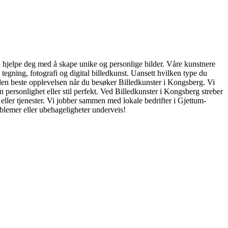
kan hjelpe deg med å skape unike og personlige bilder. Våre kunstnere
, tegning, fotografi og digital billedkunst. Uansett hvilken type du
får den beste opplevelsen når du besøker Billedkunster i Kongsberg. Vi
din personlighet eller stil perfekt. Ved Billedkunster i Kongsberg streber
er eller tjenester. Vi jobber sammen med lokale bedrifter i Gjettum-
problemer eller ubehageligheter underveis!