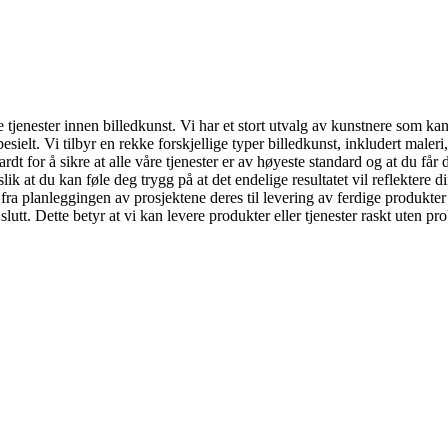
le tjenester innen billedkunst. Vi har et stort utvalg av kunstnere som 
esielt. Vi tilbyr en rekke forskjellige typer billedkunst, inkludert maleri
hardt for å sikre at alle våre tjenester er av høyeste standard og at du 
slik at du kan føle deg trygg på at det endelige resultatet vil reflektere 
t - fra planleggingen av prosjektene deres til levering av ferdige produkt
il slutt. Dette betyr at vi kan levere produkter eller tjenester raskt uten 