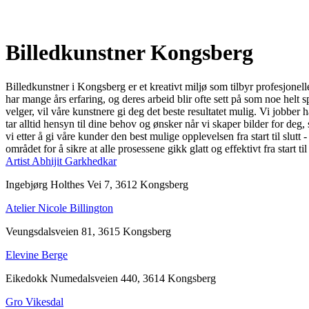
Billedkunstner Kongsberg
Billedkunstner i Kongsberg er et kreativt miljø som tilbyr profesjonel
har mange års erfaring, og deres arbeid blir ofte sett på som noe helt sp
velger, vil våre kunstnere gi deg det beste resultatet mulig. Vi jobber 
tar alltid hensyn til dine behov og ønsker når vi skaper bilder for deg, 
vi etter å gi våre kunder den best mulige opplevelsen fra start til slut
området for å sikre at alle prosessene gikk glatt og effektivt fra start t
Artist Abhijit Garkhedkar
Ingebjørg Holthes Vei 7, 3612 Kongsberg
Atelier Nicole Billington
Veungsdalsveien 81, 3615 Kongsberg
Elevine Berge
Eikedokk Numedalsveien 440, 3614 Kongsberg
Gro Vikesdal