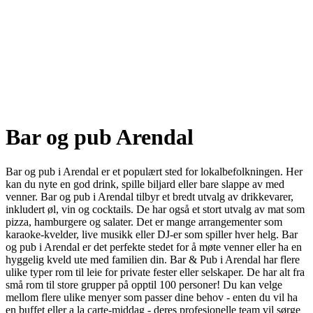
Bar og pub Arendal
Bar og pub i Arendal er et populært sted for lokalbefolkningen. Her
kan du nyte en god drink, spille biljard eller bare slappe av med
venner. Bar og pub i Arendal tilbyr et bredt utvalg av drikkevarer,
inkludert øl, vin og cocktails. De har også et stort utvalg av mat som
pizza, hamburgere og salater. Det er mange arrangementer som
karaoke-kvelder, live musikk eller DJ-er som spiller hver helg. Bar
og pub i Arendal er det perfekte stedet for å møte venner eller ha en
hyggelig kveld ute med familien din. Bar & Pub i Arendal har flere
ulike typer rom til leie for private fester eller selskaper. De har alt fra
små rom til store grupper på opptil 100 personer! Du kan velge
mellom flere ulike menyer som passer dine behov - enten du vil ha
en buffet eller a la carte-middag - deres profesjonelle team vil sørge