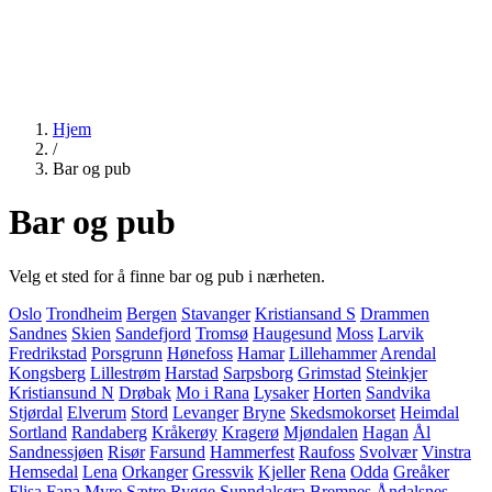
Hjem
/
Bar og pub
Bar og pub
Velg et sted for å finne bar og pub i nærheten.
Oslo
Trondheim
Bergen
Stavanger
Kristiansand S
Drammen
Sandnes
Skien
Sandefjord
Tromsø
Haugesund
Moss
Larvik
Fredrikstad
Porsgrunn
Hønefoss
Hamar
Lillehammer
Arendal
Kongsberg
Lillestrøm
Harstad
Sarpsborg
Grimstad
Steinkjer
Kristiansund N
Drøbak
Mo i Rana
Lysaker
Horten
Sandvika
Stjørdal
Elverum
Stord
Levanger
Bryne
Skedsmokorset
Heimdal
Sortland
Randaberg
Kråkerøy
Kragerø
Mjøndalen
Hagan
Ål
Sandnessjøen
Risør
Farsund
Hammerfest
Raufoss
Svolvær
Vinstra
Hemsedal
Lena
Orkanger
Gressvik
Kjeller
Rena
Odda
Greåker
Flisa
Fana
Myre
Sætre
Rygge
Sunndalsøra
Bremnes
Åndalsnes