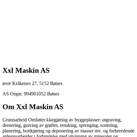
Xxl Maskin AS
øvre Kråkenes 27, 5152 Bønes
AS
Orgnr. 994901052
Bønes
Om Xxl Maskin AS
Grunnarbeid Omfatter klargjøring av byggeplasser: utgraving,
drenering, graving av grøfter, rensking, sprenging, sortering,
planering, bortkjøring og deponering av masser mv. og forberedende
anleggsarbeider i forbindelse med utvinning av mineraler og