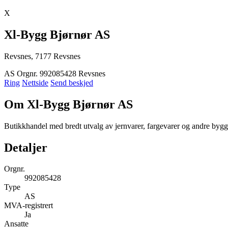
X
Xl-Bygg Bjørnør AS
Revsnes, 7177 Revsnes
AS
Orgnr. 992085428
Revsnes
Ring
Nettside
Send beskjed
Om Xl-Bygg Bjørnør AS
Butikkhandel med bredt utvalg av jernvarer, fargevarer og andre by
Detaljer
Orgnr.
992085428
Type
AS
MVA-registrert
Ja
Ansatte