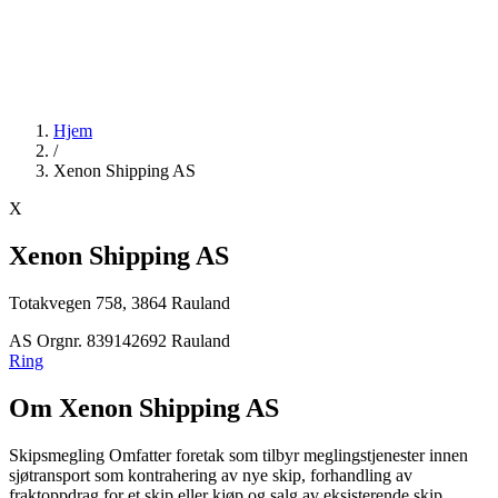
Hjem
/
Xenon Shipping AS
X
Xenon Shipping AS
Totakvegen 758, 3864 Rauland
AS
Orgnr. 839142692
Rauland
Ring
Om Xenon Shipping AS
Skipsmegling Omfatter foretak som tilbyr meglingstjenester innen
sjøtransport som kontrahering av nye skip, forhandling av
fraktoppdrag for et skip eller kjøp og salg av eksisterende skip