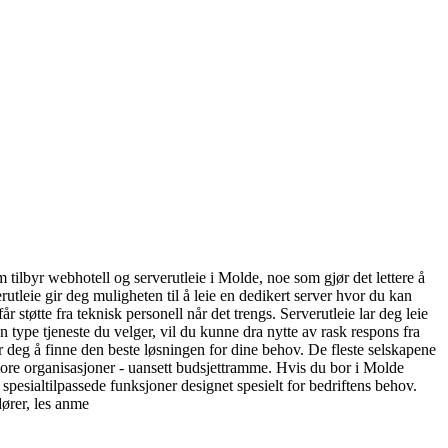
m tilbyr webhotell og serverutleie i Molde, noe som gjør det lettere å
utleie gir deg muligheten til å leie en dedikert server hvor du kan
støtte fra teknisk personell når det trengs. Serverutleie lar deg leie
 type tjeneste du velger, vil du kunne dra nytte av rask respons fra
or deg å finne den beste løsningen for dine behov. De fleste selskapene
 store organisasjoner - uansett budsjettramme. Hvis du bor i Molde
spesialtilpassede funksjoner designet spesielt for bedriftens behov.
dører, les anme