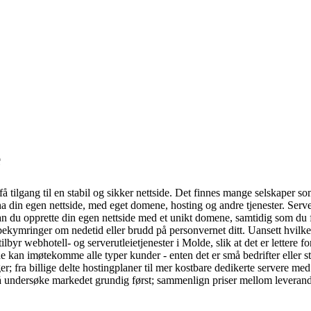
e
å tilgang til en stabil og sikker nettside. Det finnes mange selskaper so
a din egen nettside, med eget domene, hosting og andre tjenester. Server
an du opprette din egen nettside med et unikt domene, samtidig som du får 
 bekymringer om nedetid eller brudd på personvernet ditt. Uansett hvilken
byr webhotell- og serverutleietjenester i Molde, slik at det er lettere f
at de kan imøtekomme alle typer kunder - enten det er små bedrifter eller
; fra billige delte hostingplaner til mer kostbare dedikerte servere med 
på å undersøke markedet grundig først; sammenlign priser mellom leveran