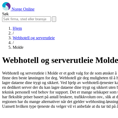
Norge Online
Søk
Hjem
/
Webhotell og serverutleie
/
Molde
Webhotell og serverutleie Mold
Webhotell og serverutleie i Molde er et godt valg for de som ønsker å f
finne den beste løsningen for deg. Webhotell gir deg muligheten til å h
lagre dataene dine trygt og sikkert. Ved hjelp av webhotell-tjenester k
en dedikert server der du kan lagre dataene dine trygt og sikkert uten
teknisk personell ved behov for support. Det er mange selskaper som til
har fleksible priser basert på antall brukere, trafikkvolum osv., slik 
regionen har du mange alternativer når det gjelder webhosting-løsninger
Uansett hvilken type tjeneste du velger vil vi anbefale at du tar tid 