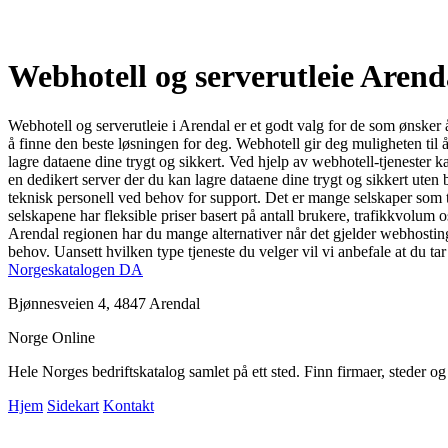
Webhotell og serverutleie Arend
Webhotell og serverutleie i Arendal er et godt valg for de som ønsker å 
å finne den beste løsningen for deg. Webhotell gir deg muligheten til å
lagre dataene dine trygt og sikkert. Ved hjelp av webhotell-tjenester k
en dedikert server der du kan lagre dataene dine trygt og sikkert uten
teknisk personell ved behov for support. Det er mange selskaper som til
selskapene har fleksible priser basert på antall brukere, trafikkvolum 
Arendal regionen har du mange alternativer når det gjelder webhosting-l
behov. Uansett hvilken type tjeneste du velger vil vi anbefale at du t
Norgeskatalogen DA
Bjønnesveien 4, 4847 Arendal
Norge Online
Hele Norges bedriftskatalog samlet på ett sted. Finn firmaer, steder o
Hjem
Sidekart
Kontakt