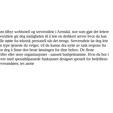
om tilbyr webhotell og serverutleie i Arendal, noe som gjør det lettere
erutleie gir deg muligheten til å leie en dedikert server hvor du kan
støtte fra teknisk personell når det trengs. Serverutleie lar deg leie
 type tjeneste du velger, vil du kunne dra nytte av rask respons fra
for deg å finne den beste løsningen for dine behov. De fleste
ifter eller store organisasjoner - uansett budsjettramme. Hvis du bor i
vere med spesialtilpassede funksjoner designet spesielt for bedriftens
leverandører, les anme