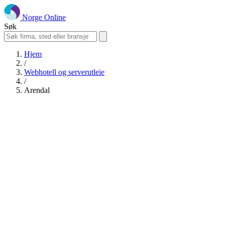
Norge Online
Søk
Hjem
/
Webhotell og serverutleie
/
Arendal