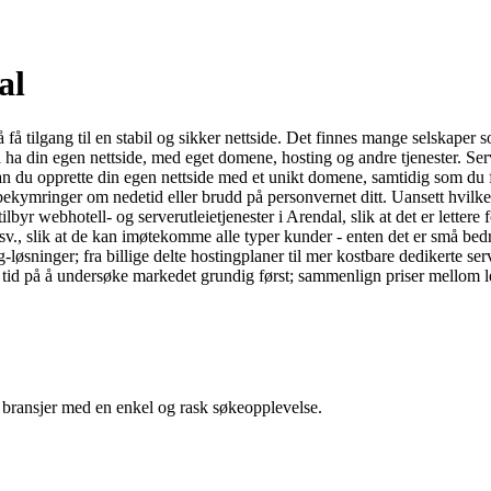
al
få tilgang til en stabil og sikker nettside. Det finnes mange selskaper s
 ha din egen nettside, med eget domene, hosting og andre tjenester. Serv
an du opprette din egen nettside med et unikt domene, samtidig som du får 
 bekymringer om nedetid eller brudd på personvernet ditt. Uansett hvilken
byr webhotell- og serverutleietjenester i Arendal, slik at det er lettere 
osv., slik at de kan imøtekomme alle typer kunder - enten det er små bedr
øsninger; fra billige delte hostingplaner til mer kostbare dedikerte ser
ar tid på å undersøke markedet grundig først; sammenlign priser mellom 
g bransjer med en enkel og rask søkeopplevelse.