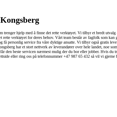
 Kongsberg
renger hjelp med å finne det rette verktøyet. Vi tilbyr et bredt utvalg 
 rette verktøyet for deres behov. Vårt team består av fagfolk som kan gi
g få personlig service fra våre dyktige ansatte. Vi tilbyr også gratis l
ngsberg har et stort nettverk av leverandører over hele landet, noe som 
d får den beste servicen nærmest mulig der du bor eller jobber. Hvis du tr
tside eller ring oss på telefonnummer +47 987 65 432 så vil vi gjerne 