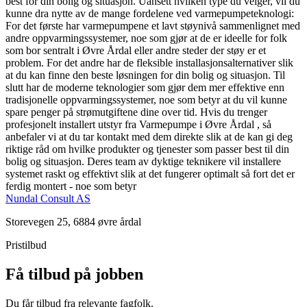
best for din bolig og situasjon. Uansett hvilken type du velger, vil du
kunne dra nytte av de mange fordelene ved varmepumpeteknologi:
For det første har varmepumpene et lavt støynivå sammenlignet med
andre oppvarmingssystemer, noe som gjør at de er ideelle for folk
som bor sentralt i Øvre Årdal eller andre steder der støy er et
problem. For det andre har de fleksible installasjonsalternativer slik
at du kan finne den beste løsningen for din bolig og situasjon. Til
slutt har de moderne teknologier som gjør dem mer effektive enn
tradisjonelle oppvarmingssystemer, noe som betyr at du vil kunne
spare penger på strømutgiftene dine over tid. Hvis du trenger
profesjonelt installert utstyr fra Varmepumpe i Øvre Årdal , så
anbefaler vi at du tar kontakt med dem direkte slik at de kan gi deg
riktige råd om hvilke produkter og tjenester som passer best til din
bolig og situasjon. Deres team av dyktige teknikere vil installere
systemet raskt og effektivt slik at det fungerer optimalt så fort det er
ferdig montert - noe som betyr
Nundal Consult AS
Storevegen 25, 6884 øvre årdal
Pristilbud
Få tilbud på jobben
Du får tilbud fra relevante fagfolk.