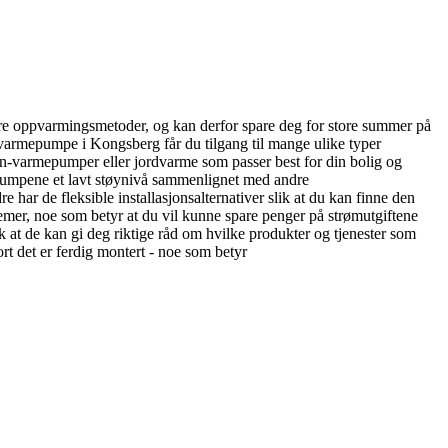
e oppvarmingsmetoder, og kan derfor spare deg for store summer på
n varmepumpe i Kongsberg får du tilgang til mange ulike typer
ann-varmepumper eller jordvarme som passer best for din bolig og
epumpene et lavt støynivå sammenlignet med andre
 har de fleksible installasjonsalternativer slik at du kan finne den
temer, noe som betyr at du vil kunne spare penger på strømutgiftene
ik at de kan gi deg riktige råd om hvilke produkter og tjenester som
fort det er ferdig montert - noe som betyr