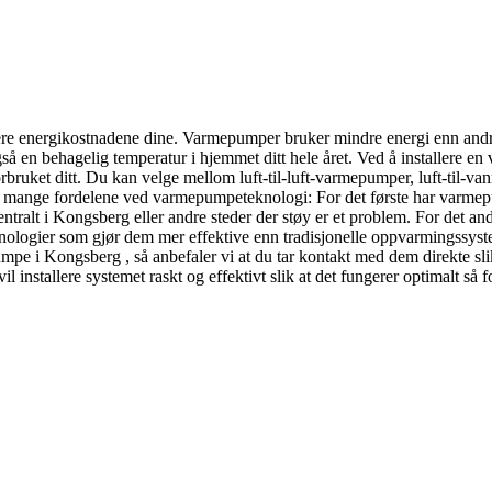
re energikostnadene dine. Varmepumper bruker mindre energi enn andr
så en behagelig temperatur i hjemmet ditt hele året. Ved å installere e
rbruket ditt. Du kan velge mellom luft-til-luft-varmepumper, luft-til-v
v de mange fordelene ved varmepumpeteknologi: For det første har varm
tralt i Kongsberg eller andre steder der støy er et problem. For det andre
teknologier som gjør dem mer effektive enn tradisjonelle oppvarmingssys
pumpe i Kongsberg , så anbefaler vi at du tar kontakt med dem direkte sl
il installere systemet raskt og effektivt slik at det fungerer optimalt så 