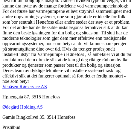
best for din bolig og situasjon. Uansett hvilken type du velger, vil du
kunne dra nytte av de mange fordelene ved varmepumpeteknologi:
For det første har varmepumpene et lavt støynivå sammenlignet med
andre oppvarmingssystemer, noe som gjør at de er ideelle for folk
som bor sentralt i Hønefoss eller andre steder der støy er et problem.
For det andre har de fleksible installasjonsalternativer slik at du kan
finne den beste løsningen for din bolig og situasjon. Til slutt har de
moderne teknologier som gjør dem mer effektive enn tradisjonelle
oppvarmingssystemer, noe som betyr at du vil kunne spare penger
på strømutgiftene dine over tid. Hvis du trenger profesjonelt
installert utstyr fra Varmepumpe i Hønefoss , så anbefaler vi at du tar
kontakt med dem direkte slik at de kan gi deg riktige råd om hvilke
produkter og tjenester som passer best til din bolig og situasjon.
Deres team av dyktige teknikere vil installere systemet raskt og
effektivt slik at det fungerer optimalt så fort det er ferdig montert -
noe som betyr
Venåsen Rørservice AS
Hønengata 87, 3515 Hønefoss
Ødegård Holding AS
Gamle Ringkollvei 35, 3514 Hønefoss
Pristilbud