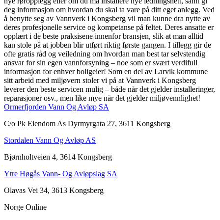
nye røropplegg eller om du må installere nye ledningsnett, samt gi
deg informasjon om hvordan du skal ta vare på ditt eget anlegg. Ved
å benytte seg av Vannverk i Kongsberg vil man kunne dra nytte av
deres profesjonelle service og kompetanse på feltet. Deres ansatte er
opplært i de beste praksisene innenfor bransjen, slik at man alltid
kan stole på at jobben blir utført riktig første gangen. I tillegg gir de
ofte gratis råd og veiledning om hvordan man best tar selvstendig
ansvar for sin egen vannforsyning – noe som er svært verdifull
informasjon for enhver boligeier! Som en del av Larvik kommune
sitt arbeid med miljøvern stoler vi på at Vannverk i Kongsberg
leverer den beste servicen mulig – både når det gjelder installeringer,
reparasjoner osv., men like mye når det gjelder miljøvennlighet!
Ormerfjorden Vann Og Avløp SA
C/o Pk Eiendom As Dyrmyrgata 27, 3611 Kongsberg
Stordalen Vann Og Avløp AS
Bjørnholtveien 4, 3614 Kongsberg
Ytre Høgås Vann- Og Avløpslag SA
Olavas Vei 34, 3613 Kongsberg
Norge Online