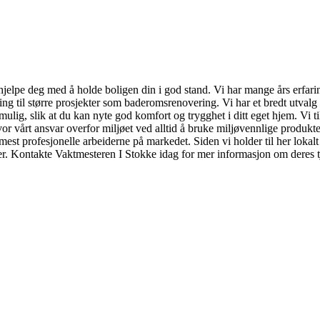
 å hjelpe deg med å holde boligen din i god stand. Vi har mange års erf
g til større prosjekter som baderomsrenovering. Vi har et bredt utvalg 
ulig, slik at du kan nyte god komfort og trygghet i ditt eget hjem. Vi til
vor vårt ansvar overfor miljøet ved alltid å bruke miljøvennlige produkte
 mest profesjonelle arbeiderne på markedet. Siden vi holder til her lokal
aer. Kontakte Vaktmesteren I Stokke idag for mer informasjon om deres t